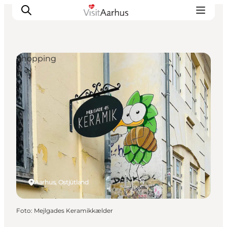
Shopping
Sehen und erleben
Veranstaltungen
Städte und Regionen
Reiseplanung
Transport
Aarhus, Ostjütland
Foto
:
Mejlgades Keramikkælder