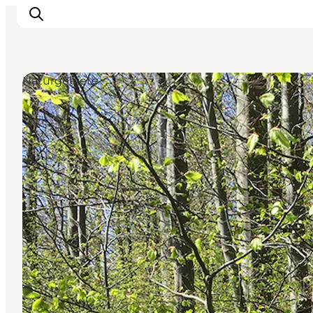
Naturgebiete
Sehen und erleben
Veranstaltungen
Städte und Regionen
Reiseplanung
Transport