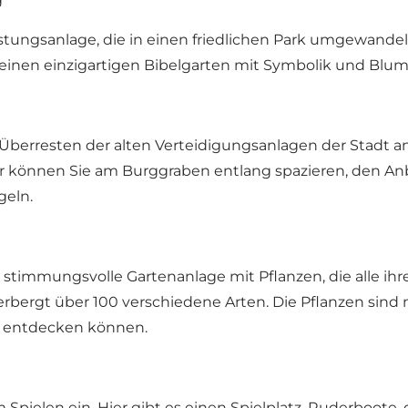
Festungsanlage, die in einen friedlichen Park umgewande
 einen einzigartigen Bibelgarten mit Symbolik und Bl
Überresten der alten Verteidigungsanlagen der Stadt an
Hier können Sie am Burggraben entlang spazieren, den A
geln.
e stimmungsvolle Gartenanlage mit Pflanzen, die alle ih
erbergt über 100 verschiedene Arten. Die Pflanzen sind 
be entdecken können.
Spielen ein. Hier gibt es einen Spielplatz, Ruderboot