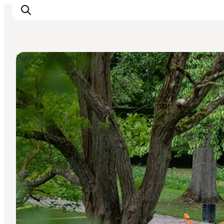
Parks & Gärten
Sehen und erleben
Veranstaltungen
Städte und Regionen
Reiseplanung
Transport