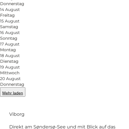
Donnerstag
14 August
Freitag
15 August
Samstag
16 August
Sonntag
17 August
Montag
18 August
Foto
:
Lasse Loendahl Henriksen
Foto
:
Dienstag
19 August
Mittwoch
Zurück
Weiter
20 August
Donnerstag
Mehr laden
Übernachten am See und fußläufig zur Stadt
Viborg
Direkt am Søndersø-See und mit Blick auf das