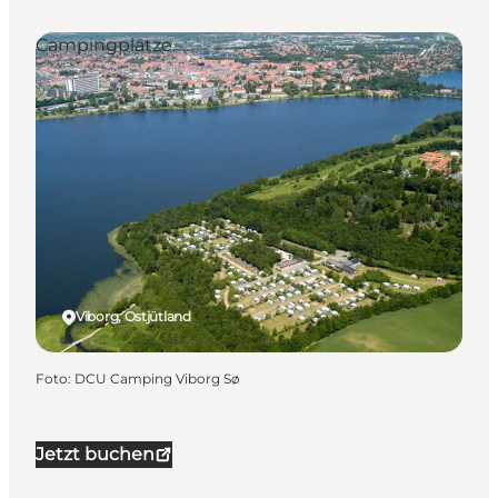
Campingplätze
Viborg, Ostjütland
Foto
:
DCU Camping Viborg Sø
Jetzt buchen