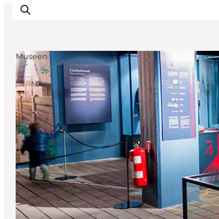
Museen
Sehen und erleben
Veranstaltungen
Städte und Regionen
Reiseplanung
Transport