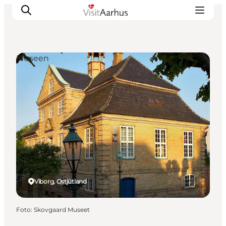
Museen
Sehen und erleben
Veranstaltungen
Städte und Regionen
Reiseplanung
Transport
Viborg, Ostjütland
Foto
:
Skovgaard Museet