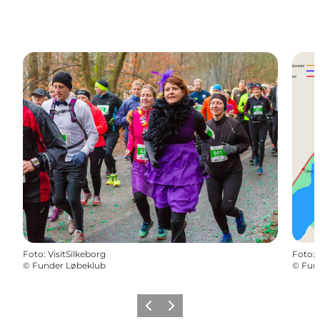
Foto
:
VisitSilkeborg
Foto
:
©
Funder Løbeklub
©
Fun
Zurück
Weiter