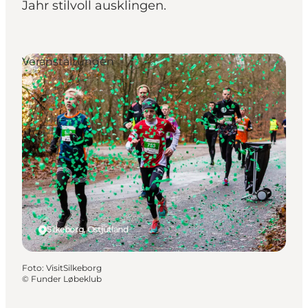
Jahr stilvoll ausklingen.
Veranstaltungen
Silkeborg, Ostjütland
Foto
:
VisitSilkeborg
©
Funder Løbeklub