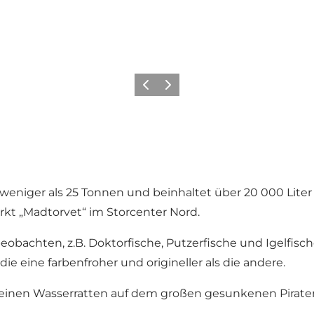
Zurück
Weiter
weniger als 25 Tonnen und beinhaltet über 20 000 Lite
kt „Madtorvet“ im Storcenter Nord.
bachten, z.B. Doktorfische, Putzerfische und Igelfische
ie eine farbenfroher und origineller als die andere.
inen Wasserratten auf dem großen gesunkenen Piratensch