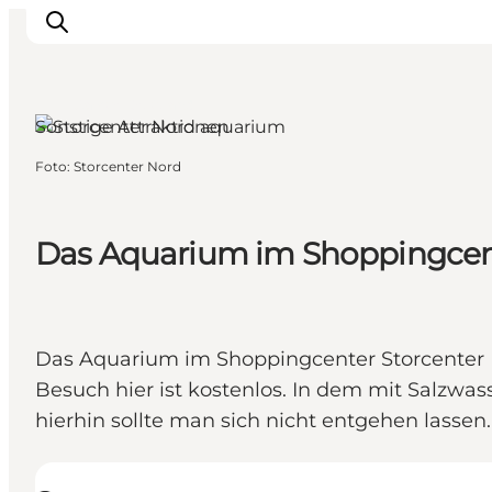
Aarhus, Ostjütland
Sonstige Attraktionen
Foto
:
Storcenter Nord
Sehen und erleben
Veranstaltungen
Städte und Regionen
Das Aquarium im Shoppingcent
Reiseplanung
Transport
Das Aquarium im Shoppingcenter Storcenter N
Besuch hier ist kostenlos. In dem mit Salzwa
hierhin sollte man sich nicht entgehen lassen.