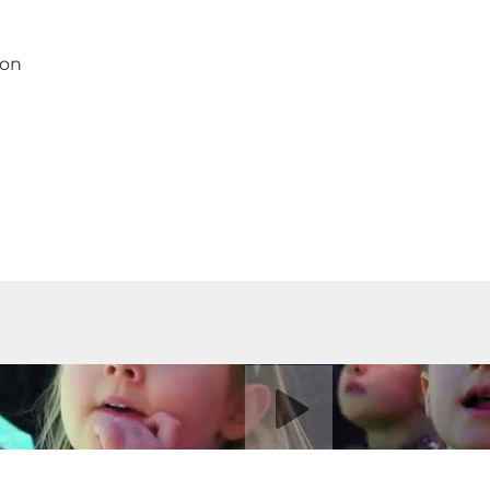
ion
Video abspielen