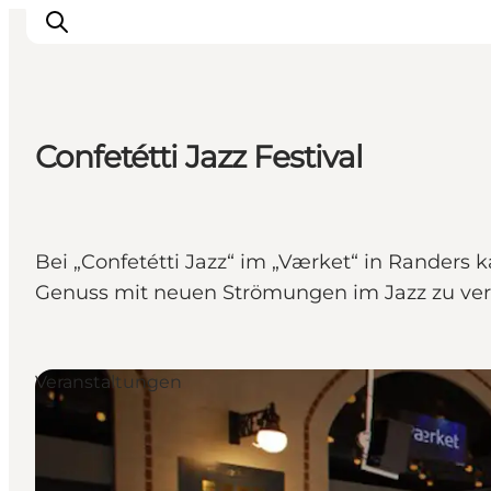
Confetétti Jazz Festival
Sehen und erleben
Veranstaltungen
Städte und Regionen
Bei „Confetétti Jazz“ im „Værket“ in Randers 
Reiseplanung
Genuss mit neuen Strömungen im Jazz zu ver
Transport
Veranstaltungen