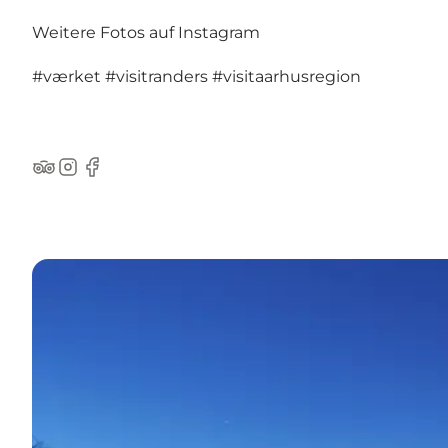
Weitere Fotos auf Instagram
#værket
#visitranders
#visitaarhusregion
TripAdvisor
Instagram
Facebook