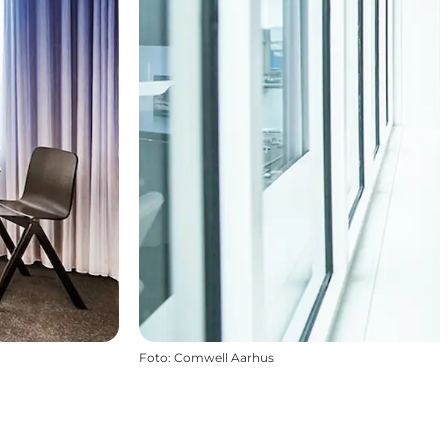
Foto
:
Comwell Aarhus