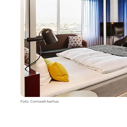
Foto
:
Comwell Aarhus