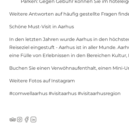
Parken: Gegen Gebühr können Sie im hoteleig
Weitere Antworten auf häufig gestellte Fragen find
Schöne Must-Visit in Aarhus
In den letzten Jahren wurde Aarhus in den höchste
Reiseziel eingestuft - Aarhus ist in aller Munde. Aar
eine Fülle von Erlebnissen in den Bereichen Kultur,
Buchen Sie einen Verwöhnaufenthalt, einen Mini-U
Weitere Fotos auf Instagram
#comwellaarhus
#visitaarhus
#visitaarhusregion
TripAdvisor
Instagram
Facebook
LinkedIn