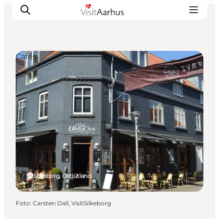
Cafés
Sehen und erleben
Veranstaltungen
Städte und Regionen
Reiseplanung
Transport
Silkeborg, Ostjütland
Foto
:
Carsten Dall, VisitSilkeborg