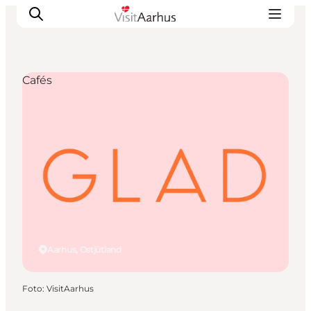
Cafés
Sehen und erleben
Veranstaltungen
Städte und Regionen
Reiseplanung
Transport
Aarhus, Ostjütland
Foto
:
VisitAarhus