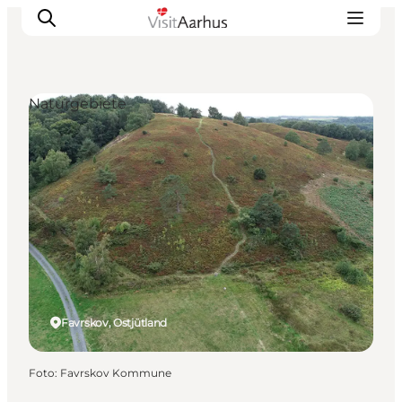
Naturgebiete
Sehen und erleben
Veranstaltungen
Städte und Regionen
Reiseplanung
Transport
Favrskov, Ostjütland
Foto
:
Favrskov Kommune