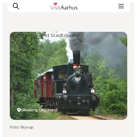
Architektur und Stadträume
Sehen und erleben
Veranstaltungen
Städte und Regionen
Reiseplanung
Transport
Silkeborg, Ostjütland
Foto
:
Bryrup