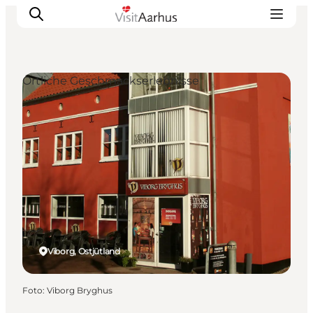
Örtliche Geschmackserlebnisse
Sehen und erleben
Veranstaltungen
Städte und Regionen
Reiseplanung
Transport
Viborg, Ostjütland
Foto
:
Viborg Bryghus