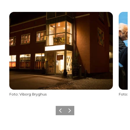
Foto
:
Viborg Bryghus
Foto
:
Zurück
Weiter