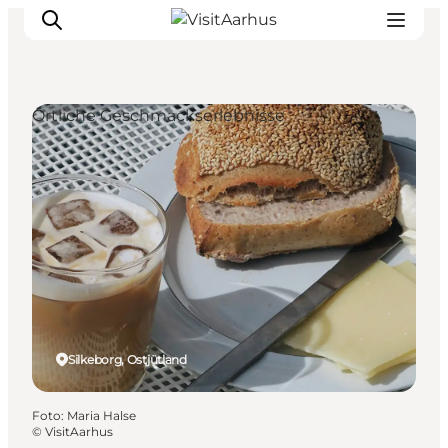
Örtliche Geschmackserlebnisse
Sehen und erleben
Veranstaltungen
Städte und Regionen
Reiseplanung
Transport
Silkeborg, Ostjütland
Foto
:
Maria Halse
©
VisitAarhus