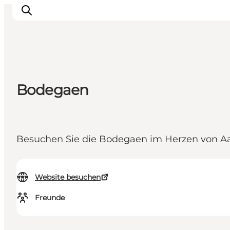
Sehen und erleben
Bodegaen
Veranstaltungen
Städte und Regionen
Reiseplanung
Besuchen Sie die Bodegaen im Herzen von Aa
Transport
Website besuchen
Freunde