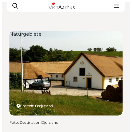
Naturgebiete
Sehen und erleben
Veranstaltungen
Städte und Regionen
Reiseplanung
Transport
Ebeltoft, Ostjütland
Foto
:
Destination Djursland