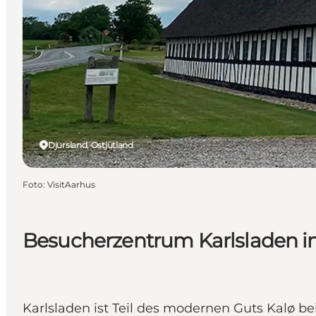
Djursland, Ostjütland
Foto
:
VisitAarhus
Besucherzentrum Karlsladen i
Karlsladen ist Teil des modernen Guts Kalø 