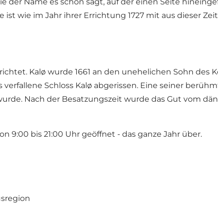
ie der Name es schon sagt, auf der einen Seite hineing
st wie im Jahr ihrer Errichtung 1727 mit aus dieser Zei
rrichtet. Kalø wurde 1661 an den unehelichen Sohn des Kö
verfallene Schloss Kalø abgerissen. Eine seiner berühmt
wurde. Nach der Besatzungszeit wurde das Gut vom däni
9:00 bis 21:00 Uhr geöffnet - das ganze Jahr über.
usregion