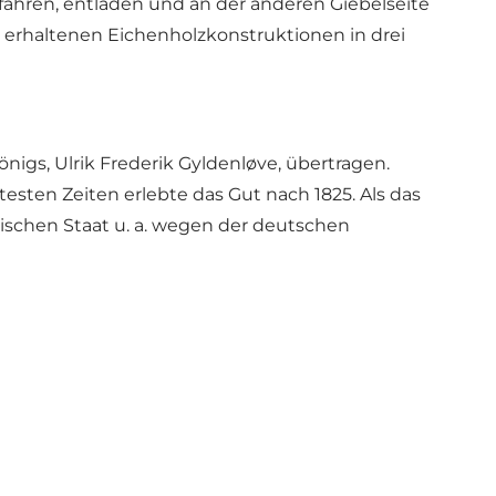
efahren, entladen und an der anderen Giebelseite
t erhaltenen Eichenholzkonstruktionen in drei
nigs, Ulrik Frederik Gyldenløve, übertragen.
esten Zeiten erlebte das Gut nach 1825. Als das
schen Staat u. a. wegen der deutschen