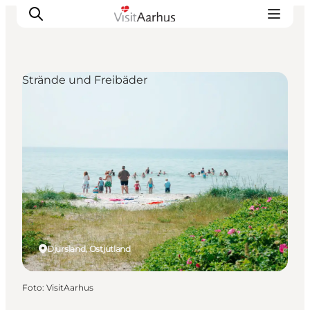
Strände und Freibäder
Sehen und erleben
Veranstaltungen
Städte und Regionen
Reiseplanung
Transport
Djursland, Ostjütland
Foto
:
VisitAarhus