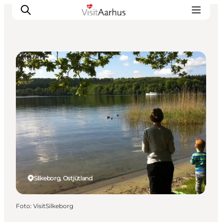
Angeln
Sehen und erleben
Veranstaltungen
Städte und Regionen
Reiseplanung
Transport
Silkeborg, Ostjütland
Foto
:
VisitSilkeborg