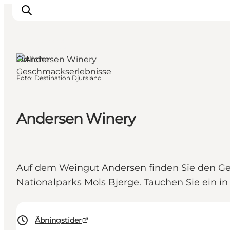
Djursland,
Ostjütland
Örtliche
Geschmackserlebnisse
Foto
:
Destination Djursland
Sehen und erleben
Veranstaltungen
Städte und Regionen
Andersen Winery
Reiseplanung
Transport
Auf dem Weingut Andersen finden Sie den G
Nationalparks Mols Bjerge. Tauchen Sie ein i
Åbningstider