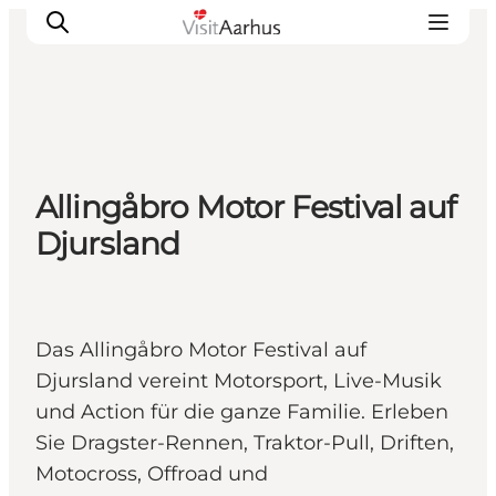
Sehen und erleben
Allingåbro Motor Festival auf
Veranstaltungen
Djursland
Städte und Regionen
Reiseplanung
Transport
Das Allingåbro Motor Festival auf
Djursland vereint Motorsport, Live-Musik
und Action für die ganze Familie. Erleben
Sie Dragster-Rennen, Traktor-Pull, Driften,
Motocross, Offroad und