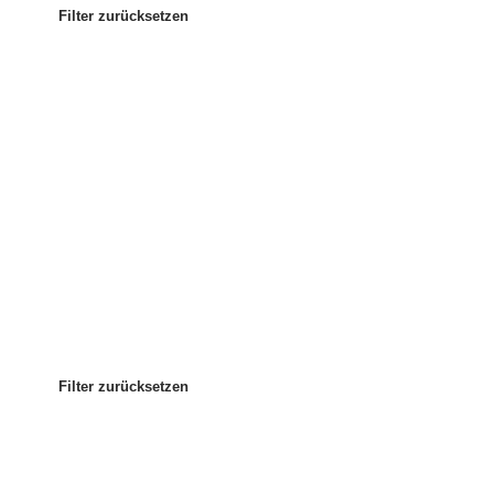
Filter zurücksetzen
Am beliebtesten
Sortieren nach
:
Filter zurücksetzen
Filter zurücksetzen
Filter zurücksetzen