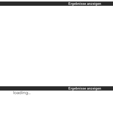
Zeitraum auswählen
Ergebnisse anzeigen
Kinder
Freunde
Mein Geschäft
Mein Partner
loading...
Mir selbst
Ergebnisse anzeigen
loading...
Ergebnisse anzeigen
loading...
Ergebnisse anzeigen
loading...