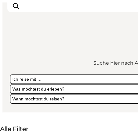
Sehen und erleben
Veranstaltungen
Suche hier nach A
Städte und Regionen
Reiseplanung
Ich reise mit …
Transport
Was möchtest du erleben?
Wann möchtest du reisen?
Ich reise mit …
Was möchtest du erleben?
Wann möchtest du reisen?
Alle Filter