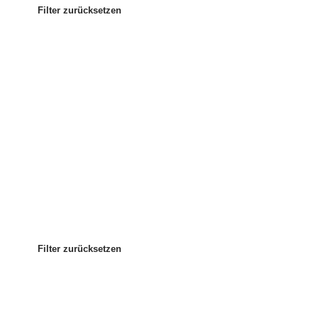
Filter zurücksetzen
Am beliebtesten
Sortieren nach
:
Filter zurücksetzen
Filter zurücksetzen
Filter zurücksetzen