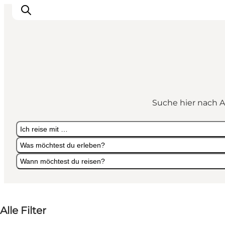
Sehen und erleben
Veranstaltungen
Suche hier nach A
Städte und Regionen
Reiseplanung
Ich reise mit …
Transport
Was möchtest du erleben?
Wann möchtest du reisen?
Ich reise mit …
Was möchtest du erleben?
Wann möchtest du reisen?
Alle Filter