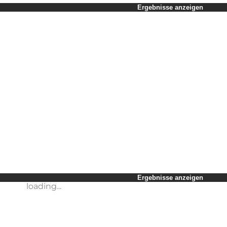
Zeitraum auswählen
Ergebnisse anzeigen
Kinder
Freunde
Mein Geschäft
Mein Partner
loading...
Mir selbst
Ergebnisse anzeigen
loading...
Ergebnisse anzeigen
loading...
Ergebnisse anzeigen
loading...