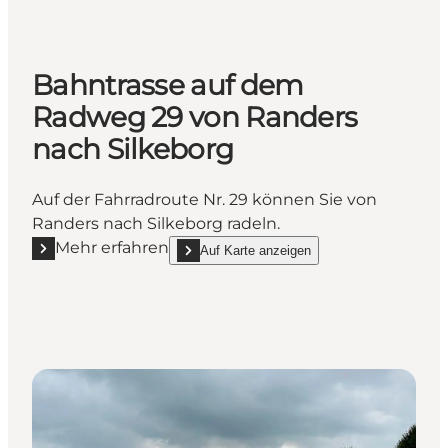
Bahntrasse auf dem
Radweg 29 von Randers
nach Silkeborg
Auf der Fahrradroute Nr. 29 können Sie von
Randers nach Silkeborg radeln.
Mehr erfahren
Auf Karte anzeigen
Mehr erfahren "Bahntrasse auf dem Radweg 29 von 
show Bahntrasse auf dem Radweg 29 von Ran