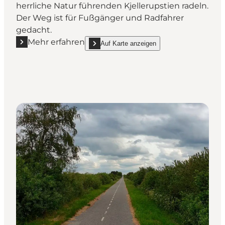
herrliche Natur führenden Kjellerupstien radeln.
Der Weg ist für Fußgänger und Radfahrer
gedacht.
Mehr erfahren
Auf Karte anzeigen
Mehr erfahren "Bahntrassenweg Lysbro – Lemming
show Bahntrassenweg Lysbro – Lemming on_