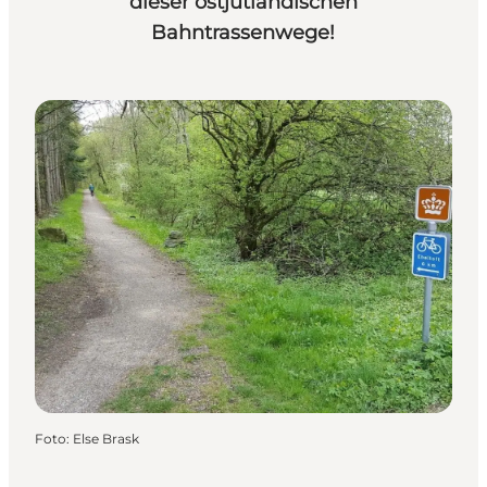
dieser ostjütländischen
Bahntrassenwege!
Foto
:
Else Brask