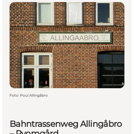
Foto
:
Poul Allingåbro
Bahntrassenweg Allingåbro
– Ryomgård