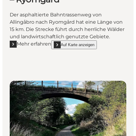
Der asphaltierte Bahntrassenweg von
Allingåbro nach Ryomgård hat eine Länge von
15 km. Die Strecke führt durch herrliche Wälder
und landwirtschaftlich genutzte Gebiete.
Mehr erfahren
Auf Karte anzeigen
Mehr erfahren "Bahntrassenweg Allingåbro – Ryom
show Bahntrassenweg Allingåbro – Ryomgård