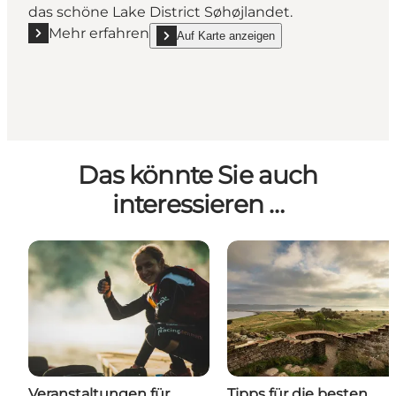
das schöne Lake District Søhøjlandet.
Mehr erfahren
Auf Karte anzeigen
Mehr erfahren "Der Naturweg Silkeborg – Horsens -
show Der Naturweg Silkeborg – Horsens - 60
Das könnte Sie auch
interessieren …
Veranstaltungen für
Tipps für die besten