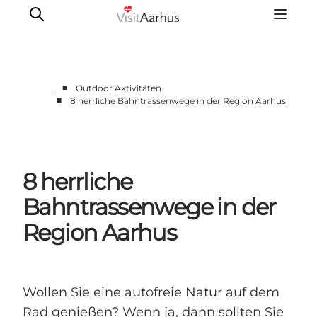
■
…
Outdoor Aktivitäten
■
8 herrliche Bahntrassenwege in der Region Aarhus
Sehen und erleben
Veranstaltungen
Städte und Regionen
8 herrliche
Reiseplanung
Transport
Bahntrassenwege in der
Region Aarhus
Wollen Sie eine autofreie Natur auf dem
Rad genießen? Wenn ja, dann sollten Sie