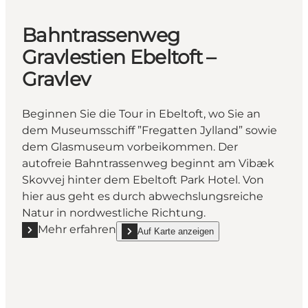
Bahntrassenweg
Gravlestien Ebeltoft –
Gravlev
Beginnen Sie die Tour in Ebeltoft, wo Sie an
dem Museumsschiff ”Fregatten Jylland” sowie
dem Glasmuseum vorbeikommen. Der
autofreie Bahntrassenweg beginnt am Vibæk
Skovvej hinter dem Ebeltoft Park Hotel. Von
hier aus geht es durch abwechslungsreiche
Natur in nordwestliche Richtung.
Mehr erfahren
Auf Karte anzeigen
Mehr erfahren "Bahntrassenweg Gravlestien Ebeltoft
show Bahntrassenweg Gravlestien Ebeltoft – 