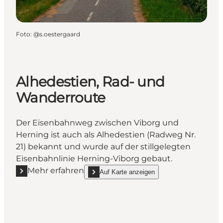
Foto
:
@s.oestergaard
Alhedestien, Rad- und
Wanderroute
Der Eisenbahnweg zwischen Viborg und
Herning ist auch als Alhedestien (Radweg Nr.
21) bekannt und wurde auf der stillgelegten
Eisenbahnlinie Herning-Viborg gebaut.
Mehr erfahren
Auf Karte anzeigen
Mehr erfahren "Alhedestien, Rad- und Wanderroute
show Alhedestien, Rad- und Wanderroute on_