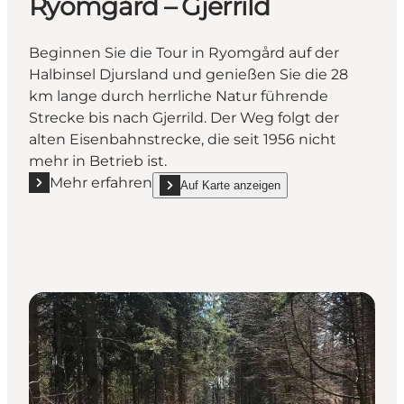
Ryomgård – Gjerrild
Beginnen Sie die Tour in Ryomgård auf der
Halbinsel Djursland und genießen Sie die 28
km lange durch herrliche Natur führende
Strecke bis nach Gjerrild. Der Weg folgt der
alten Eisenbahnstrecke, die seit 1956 nicht
mehr in Betrieb ist.
Mehr erfahren
Auf Karte anzeigen
Mehr erfahren "Gjerrild-Bahntrassenweg Ryomgård – 
show Gjerrild-Bahntrassenweg Ryomgård – Gje