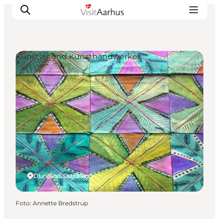
Künstler und Kunsthandwerker
Sehen und erleben
Veranstaltungen
Städte und Regionen
Reiseplanung
Transport
Djursland, Ostjütland
Foto
:
Annette Bredstrup