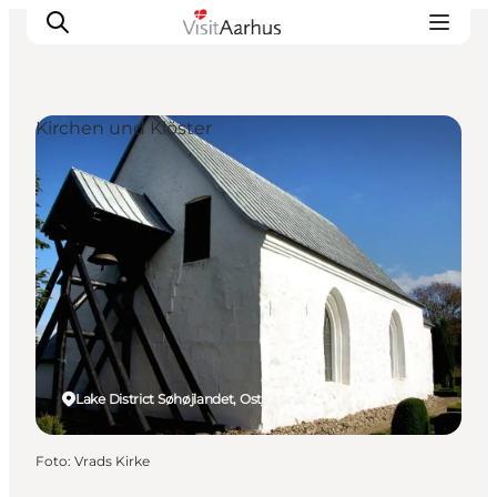
Kirchen und Klöster
Sehen und erleben
Veranstaltungen
Städte und Regionen
Reiseplanung
Transport
Lake District Søhøjlandet, Ostjütland
Foto
:
Vrads Kirke