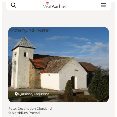
Kirchen und Klöster
Sehen und erleben
Veranstaltungen
Städte und Regionen
Reiseplanung
Transport
Djursland, Ostjütland
Foto
:
Destination Djursland
©
Norddjurs Provsti