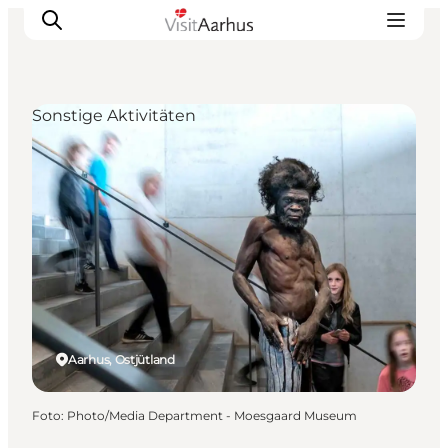
Sonstige Aktivitäten
Sehen und erleben
Veranstaltungen
Städte und Regionen
Reiseplanung
Transport
Aarhus, Ostjütland
Foto
:
Photo/Media Department - Moesgaard Museum