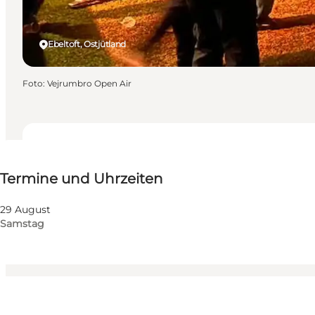
Ebeltoft, Ostjütland
Foto
:
Vejrumbro Open Air
Termine und Uhrzeiten
Termine und Uhrzeiten
Website besuchen
Mein Partner, Freunde
29 August
Samstag