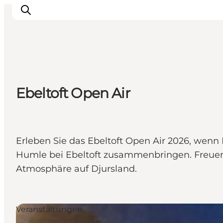
Sehen und erleben
Ebeltoft Open Air
Veranstaltungen
Städte und Regionen
Reiseplanung
Transport
Erleben Sie das Ebeltoft Open Air 2026, w
Humle bei Ebeltoft zusammenbringen. Freuen
Atmosphäre auf Djursland.
Veranstaltungen