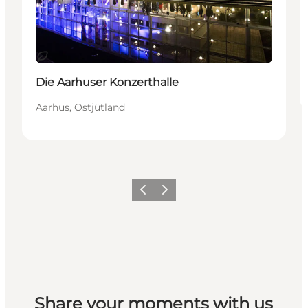
Nachhaltig
Die Aarhuser Konzerthalle
Aarhus, Ostjütland
Zurück
Weiter
Share your moments with us