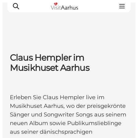
Sehen und erleben
Claus Hempler im
Veranstaltungen
Musikhuset Aarhus
Städte und Regionen
Reiseplanung
Transport
Erleben Sie Claus Hempler live im
Musikhuset Aarhus, wo der preisgekrönte
Sänger und Songwriter Songs aus seinem
neuen Album sowie Publikumslieblinge
aus seiner dänischsprachigen