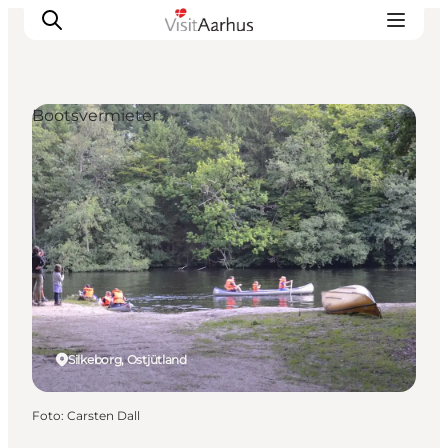
Bootsvermieter
Sehen und erleben
Veranstaltungen
Städte und Regionen
Reiseplanung
Transport
Silkeborg, Ostjütland
Foto
:
Carsten Dall