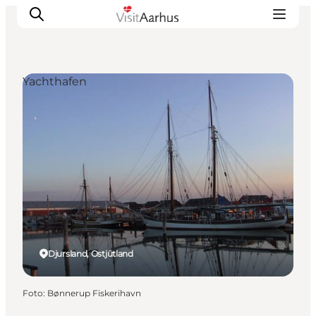
Yachthafen
Sehen und erleben
Veranstaltungen
Städte und Regionen
Reiseplanung
Transport
Djursland, Ostjütland
Foto
:
Bønnerup Fiskerihavn