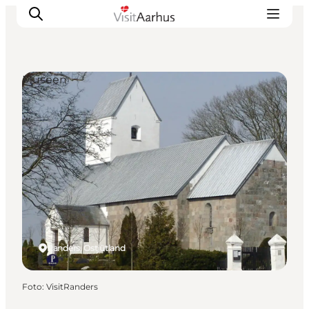
Museen
Sehen und erleben
Veranstaltungen
Städte und Regionen
Reiseplanung
Transport
Randers, Ostjütland
Foto
:
VisitRanders