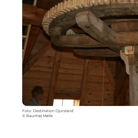
Foto
:
Destination Djursland
©
Baunhøj Mølle