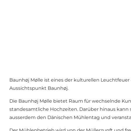
Baunhøj Mølle ist eines der kulturellen Leuchtfeu
Aussichtspunkt Baunhøj.
Die Baunhøj Mølle bietet Raum für wechselnde Kun
standesamtliche Hochzeiten. Darüber hinaus kann s
ausserdem den Dänischen Mühlentag und veranstal
Der Mühlenbetrieb wird von der Müllerzunft und fre