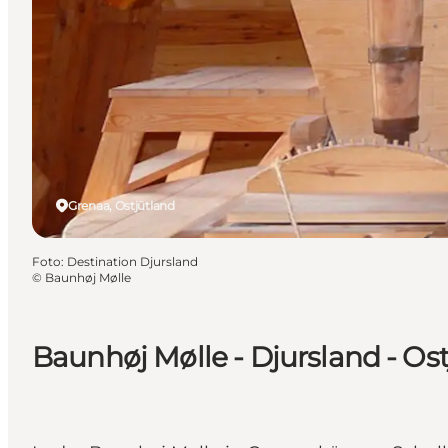
Grenaa, Ostjütland
Foto
:
Destination Djursland
©
Baunhøj Mølle
Baunhøj Mølle - Djursland - Os