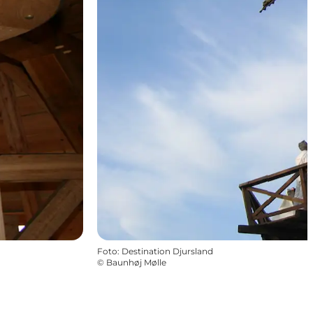
Foto
:
Destination Djursland
©
Baunhøj Mølle