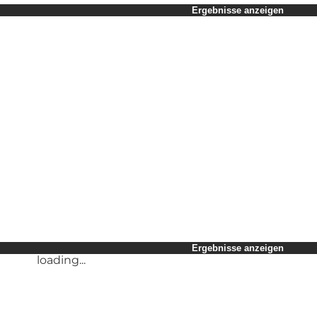
Zeitraum auswählen
Ergebnisse anzeigen
Kinder
Freunde
Mein Geschäft
Mein Partner
loading...
Mir selbst
Ergebnisse anzeigen
loading...
Ergebnisse anzeigen
loading...
Ergebnisse anzeigen
loading...