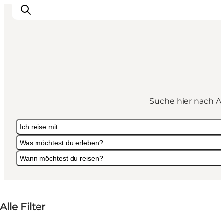
Sehen und erleben
Veranstaltungen
Suche hier nach A
Städte und Regionen
Reiseplanung
Ich reise mit …
Transport
Was möchtest du erleben?
Wann möchtest du reisen?
Ich reise mit …
Was möchtest du erleben?
Wann möchtest du reisen?
Alle Filter