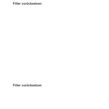
Filter zurücksetzen
Am beliebtesten
Sortieren nach
:
Filter zurücksetzen
Filter zurücksetzen
Filter zurücksetzen