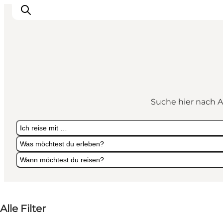
Sehen und erleben
Veranstaltungen
Suche hier nach A
Städte und Regionen
Reiseplanung
Ich reise mit …
Transport
Was möchtest du erleben?
Wann möchtest du reisen?
Ich reise mit …
Was möchtest du erleben?
Wann möchtest du reisen?
Alle Filter