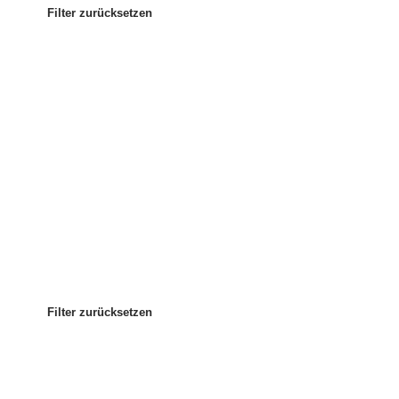
Filter zurücksetzen
Am beliebtesten
Sortieren nach
:
Filter zurücksetzen
Filter zurücksetzen
Filter zurücksetzen