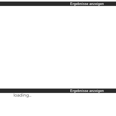
Zeitraum auswählen
Ergebnisse anzeigen
Kinder
Freunde
Mein Geschäft
Mein Partner
loading...
Mir selbst
Ergebnisse anzeigen
loading...
Ergebnisse anzeigen
loading...
Ergebnisse anzeigen
loading...