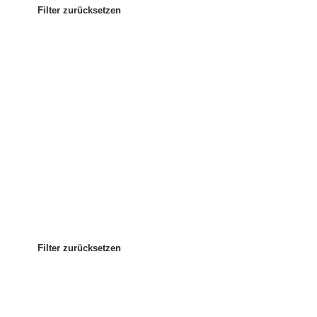
Filter zurücksetzen
Am beliebtesten
Sortieren nach
:
Filter zurücksetzen
Filter zurücksetzen
Filter zurücksetzen