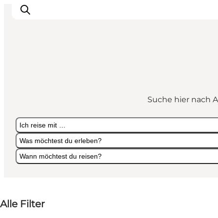
Sehen und erleben
Veranstaltungen
Suche hier nach A
Städte und Regionen
Reiseplanung
Ich reise mit …
Transport
Was möchtest du erleben?
Wann möchtest du reisen?
Ich reise mit …
Was möchtest du erleben?
Wann möchtest du reisen?
Alle Filter