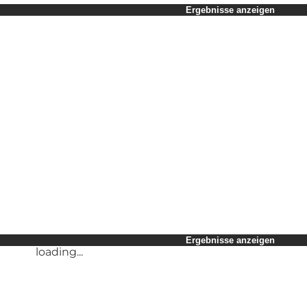
Zeitraum auswählen
Ergebnisse anzeigen
Kinder
Freunde
Mein Geschäft
Mein Partner
loading...
Mir selbst
Ergebnisse anzeigen
loading...
Ergebnisse anzeigen
loading...
Ergebnisse anzeigen
loading...