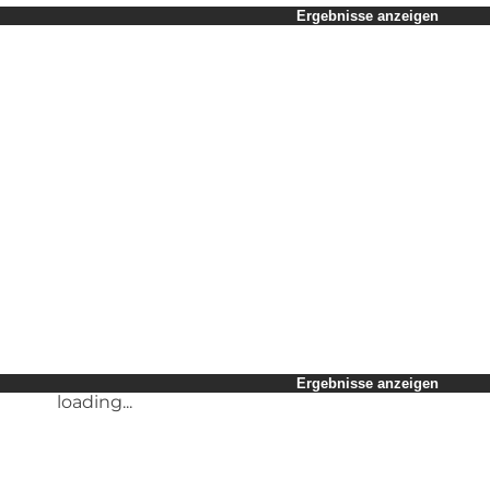
Zeitraum auswählen
Ergebnisse anzeigen
Kinder
Freunde
Mein Geschäft
Mein Partner
loading...
Mir selbst
Ergebnisse anzeigen
loading...
Ergebnisse anzeigen
loading...
Ergebnisse anzeigen
loading...