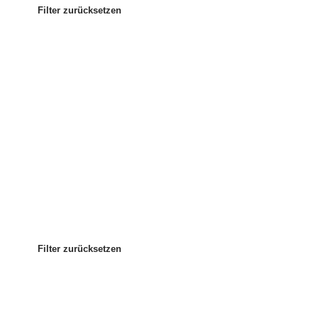
Filter zurücksetzen
Am beliebtesten
Sortieren nach
:
Filter zurücksetzen
Filter zurücksetzen
Filter zurücksetzen