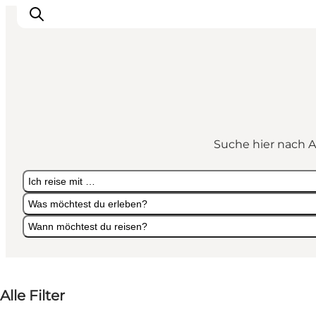
Sehen und erleben
Veranstaltungen
Suche hier nach A
Städte und Regionen
Reiseplanung
Ich reise mit …
Transport
Was möchtest du erleben?
Wann möchtest du reisen?
Ich reise mit …
Was möchtest du erleben?
Wann möchtest du reisen?
Alle Filter