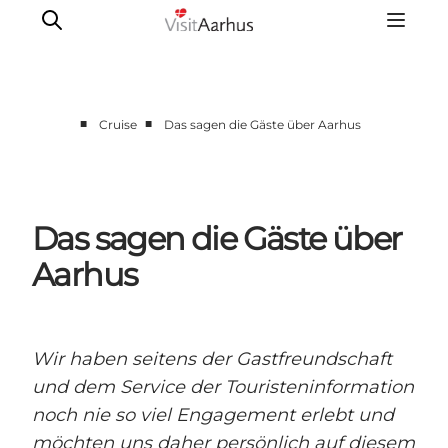
■
■
Cruise
Das sagen die Gäste über Aarhus
Sehen und erleben
Veranstaltungen
Städte und Regionen
Das sagen die Gäste über
Reiseplanung
Aarhus
Transport
Wir haben seitens der Gastfreundschaft
und dem Service der Touristeninformation
noch nie so viel Engagement erlebt und
möchten uns daher persönlich auf diesem